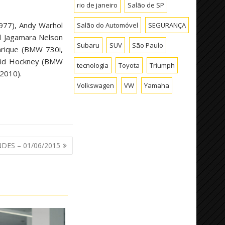
rio de janeiro
Salão de SP
977), Andy Warhol
Salão do Automóvel
SEGURANÇA
l Jagamara Nelson
Subaru
SUV
São Paulo
rique (BMW 730i,
avid Hockney (BMW
tecnologia
Toyota
Triumph
2010).
Volkswagen
VW
Yamaha
ES – 01/06/2015