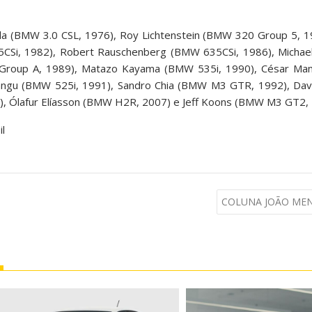
lla (BMW 3.0 CSL, 1976), Roy Lichtenstein (BMW 320 Group 5, 1
Si, 1982), Robert Rauschenberg (BMW 635CSi, 1986), Michae
oup A, 1989), Matazo Kayama (BMW 535i, 1990), César Man
langu (BMW 525i, 1991), Sandro Chia (BMW M3 GTR, 1992), D
), Ólafur Elíasson (BMW H2R, 2007) e Jeff Koons (BMW M3 GT2, 
l
COLUNA JOÃO MEND