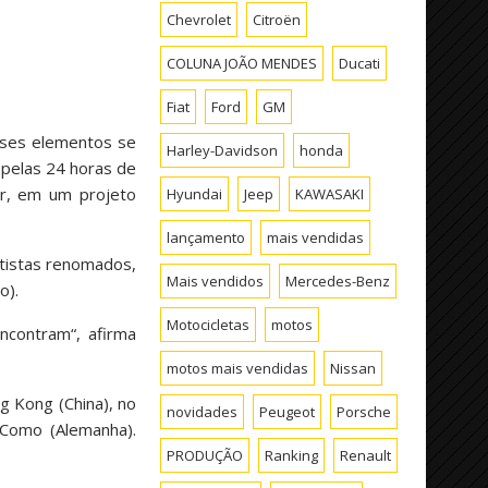
Chevrolet
Citroën
COLUNA JOÃO MENDES
Ducati
Fiat
Ford
GM
sses elementos se
Harley-Davidson
honda
 pelas 24 horas de
er, em um projeto
Hyundai
Jeep
KAWASAKI
lançamento
mais vendidas
rtistas renomados,
Mais vendidos
Mercedes-Benz
o).
Motocicletas
motos
ncontram“, afirma
motos mais vendidas
Nissan
 Kong (China), no
novidades
Peugeot
Porsche
Como (Alemanha).
PRODUÇÃO
Ranking
Renault