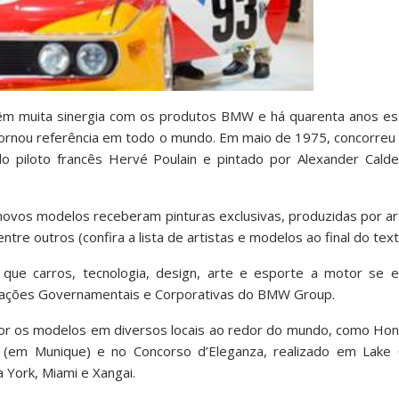
 têm muita sinergia com os produtos BMW e há quarenta anos e
e tornou referência em todo o mundo. Em maio de 1975, concorreu
o piloto francês Hervé Poulain e pintado por Alexander Cald
 novos modelos receberam pinturas exclusivas, produzidas por a
ntre outros (confira a lista de artistas e modelos ao final do text
e carros, tecnologia, design, arte e esporte a motor se e
Relações Governamentais e Corporativas do BMW Group.
or os modelos em diversos locais ao redor do mundo, como Hong
em Munique) e no Concorso d’Eleganza, realizado em Lake 
York, Miami e Xangai.