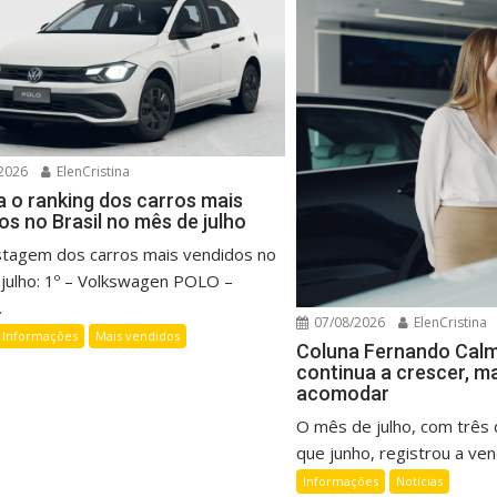
2026
ElenCristina
a o ranking dos carros mais
os no Brasil no mês de julho
listagem dos carros mais vendidos no
julho: 1º – Volkswagen POLO –
.
07/08/2026
ElenCristina
Informações
Mais vendidos
Coluna Fernando Cal
continua a crescer, m
acomodar
O mês de julho, com três d
que junho, registrou a vend
Informações
Notícias