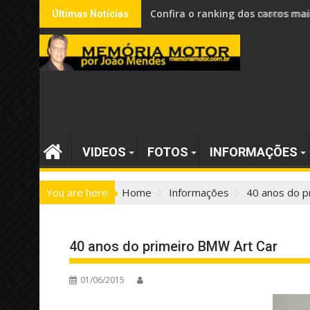
Skip
Confira o ranking dos carros mai
Últimas Notícias
to
content
VIDEOS
FOTOS
INFORMAÇÕES
You are here
Home
Informações
40 anos do p
40 anos do primeiro BMW Art Car
01/06/2015