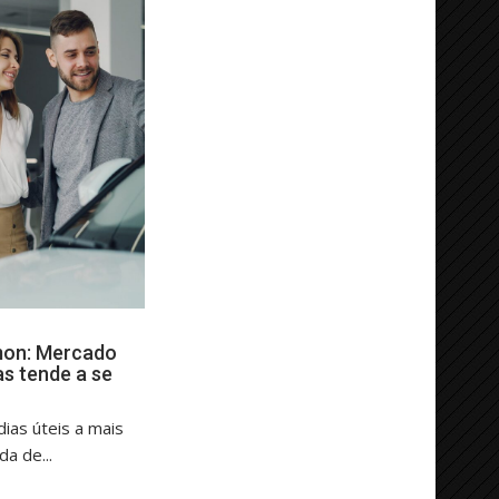
mon: Mercado
as tende a se
ias úteis a mais
a de...