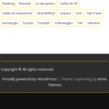
Ranking
Renault
rio de janeiro
Salão de SP
Salão do Automóvel
SEGURANÇA
Subaru
SUV
São Paulo
tecnologia
Toyota
Triumph
Volkswagen
VW
Yamaha
Copyright © All rights reserved
Proudly powered by WordPress
|
Theme: SuperMag by
Acme
Themes