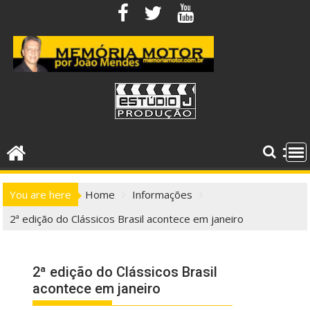
Skip
to
content
You are here
Home
Informações
2ª edição do Clássicos Brasil acontece em janeiro
2ª edição do Clássicos Brasil
acontece em janeiro