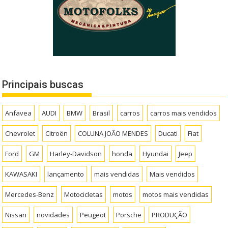
Principais buscas
Anfavea
AUDI
BMW
Brasil
carros
carros mais vendidos
Chevrolet
Citroën
COLUNA JOÃO MENDES
Ducati
Fiat
Ford
GM
Harley-Davidson
honda
Hyundai
Jeep
KAWASAKI
lançamento
mais vendidas
Mais vendidos
Mercedes-Benz
Motocicletas
motos
motos mais vendidas
Nissan
novidades
Peugeot
Porsche
PRODUÇÃO