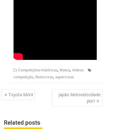
,
,
Competições Históricas
Motos
Videos
,
,
competição
Motocross
supercross
Navegação
Toyota RAV4
Japão Motovelocidade
de
pte1
Post
Related posts