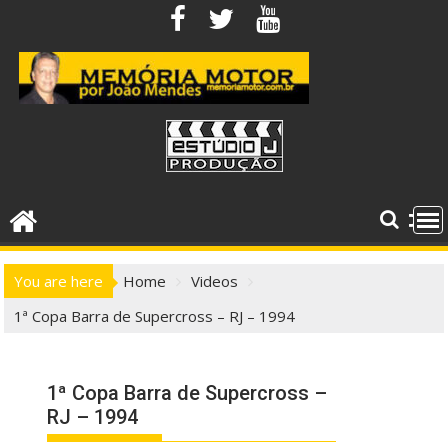
Skip
to
content
You are here
Home
Videos
1ª Copa Barra de Supercross – RJ – 1994
1ª Copa Barra de Supercross –
RJ – 1994