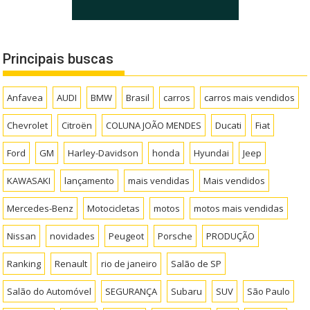
Principais buscas
Anfavea
AUDI
BMW
Brasil
carros
carros mais vendidos
Chevrolet
Citroën
COLUNA JOÃO MENDES
Ducati
Fiat
Ford
GM
Harley-Davidson
honda
Hyundai
Jeep
KAWASAKI
lançamento
mais vendidas
Mais vendidos
Mercedes-Benz
Motocicletas
motos
motos mais vendidas
Nissan
novidades
Peugeot
Porsche
PRODUÇÃO
Ranking
Renault
rio de janeiro
Salão de SP
Salão do Automóvel
SEGURANÇA
Subaru
SUV
São Paulo