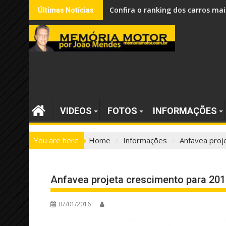
Skip
Confira o ranking dos carros mai
Últimas Notícias
to
content
VIDEOS
FOTOS
INFORMAÇÕES
You are here
Home
Informações
Anfavea proj
Anfavea projeta crescimento para 201
07/01/2016