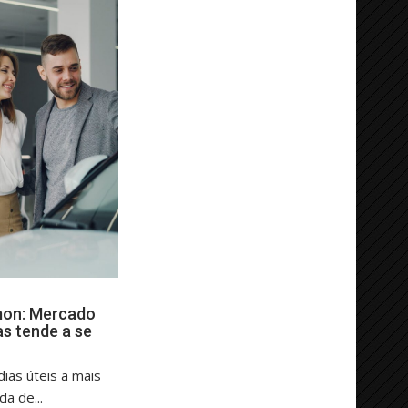
mon: Mercado
as tende a se
ias úteis a mais
a de...