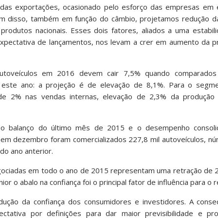
as exportações, ocasionado pelo esforço das empresas em e
 disso, também em função do câmbio, projetamos redução da
produtos nacionais. Esses dois fatores, aliados a uma estabil
xpectativa de lançamentos, nos levam a crer em aumento da p
 autoveículos em 2016 devem cair 7,5% quando comparado
r este ano: a projeção é de elevação de 8,1%. Para o segm
de 2% nas vendas internas, elevação de 2,3% da produção
, o balanço do último mês de 2015 e o desempenho consolid
em dezembro foram comercializados 227,8 mil autoveículos, n
o ano anterior.
egociadas em todo o ano de 2015 representam uma retração de 
r o abalo na confiança foi o principal fator de influência para o r
redução da confiança dos consumidores e investidores. A conse
tativa por definições para dar maior previsibilidade e pr