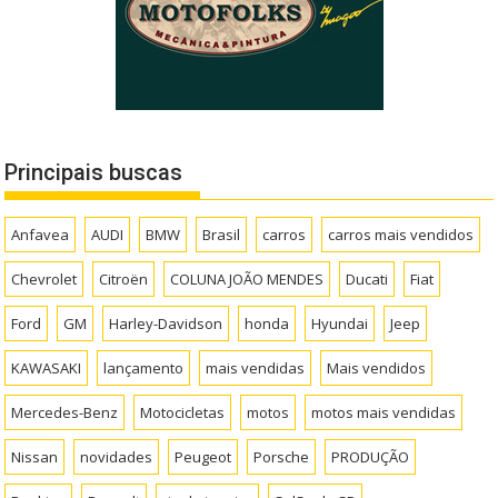
Principais buscas
Anfavea
AUDI
BMW
Brasil
carros
carros mais vendidos
Chevrolet
Citroën
COLUNA JOÃO MENDES
Ducati
Fiat
Ford
GM
Harley-Davidson
honda
Hyundai
Jeep
KAWASAKI
lançamento
mais vendidas
Mais vendidos
Mercedes-Benz
Motocicletas
motos
motos mais vendidas
Nissan
novidades
Peugeot
Porsche
PRODUÇÃO