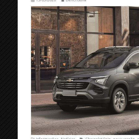
,
,
,