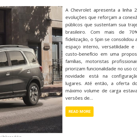
A Chevrolet apresenta a linha
evoluções que reforçam a cone
públicos que sustentam sua traj
brasileiro. Com mais de 70
fidelização, o Spin se consolidou
espaço interno, versatilidade e
custo-benefício em uma propos
famílias, motoristas profission
priorizam funcionalidade no uso cot
novidade está na configuraç
lugares. Até então, a oferta d
máximo volume de carga estava
versões de…
READ MORE