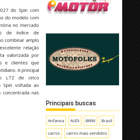
 2027 do Spin com
xão do modelo com
etória no mercado
% de índice de
 ao combinar amplo
 excelente relação
ta valorizada por
ais e clientes que
idiano. A principal
ão LTZ de cinco
o Spin voltada ao
 concentrada nas
Principais buscas
Anfavea
AUDI
BMW
Brasil
carros
carros mais vendidos