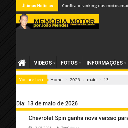
Skip
Confira o ranking dos carros mai
Últimas Notícias
to
content
VIDEOS
FOTOS
INFORMAÇÕES
You are here
Home
2026
maio
13
Dia:
13 de maio de 2026
Chevrolet Spin ganha nova versão para
13/05/2026
ElenCristina