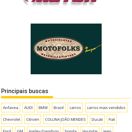
Principais buscas
Anfavea
AUDI
BMW
Brasil
carros
carros mais vendidos
Chevrolet
Citroën
COLUNA JOÃO MENDES
Ducati
Fiat
Ford
GM
Harley-Davidson
honda
Hyundai
Jeep