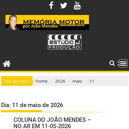
Skip
to
content
You are here
Home
2026
maio
11
Dia:
11 de maio de 2026
COLUNA DO JOÃO MENDES –
NO AR EM 11-05-2026